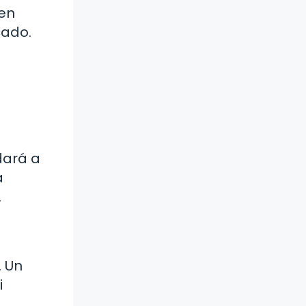
 en
cado.
dará a
a
.
. Un
i