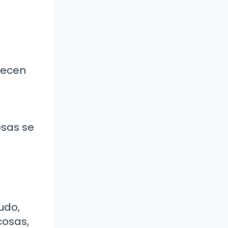
recen
osas se
udo,
cosas,