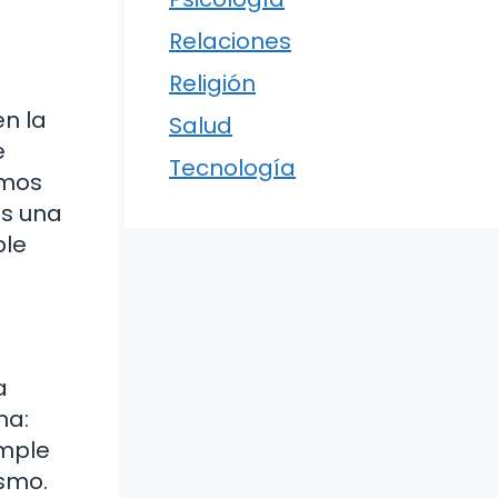
Relaciones
Religión
en la
Salud
e
Tecnología
amos
es una
ple
a
na:
imple
ismo.