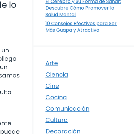
El Cerebro y Su Forma de Sanar:
e lo
Descubre Cómo Promover la
Salud Mental
10 Consejos Efectivos para Ser
Más Guapa y Atractiva
 un
pliega
Arte
 un
Ciencia
pasamos
Cine
ulta
Cocina
Comunicación
Cultura
ente.
Decoración
a puede