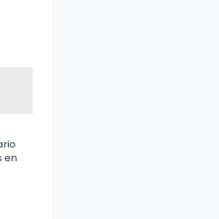
rio
s en