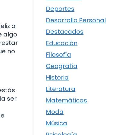
Deportes
Desarrollo Personal
liz a
Destacados
e algo
restar
Educación
ue no
Filosofía
Geografía
Historia
Literatura
estás
ía ser
Matemáticas
Moda
de
Música
s
Psicología