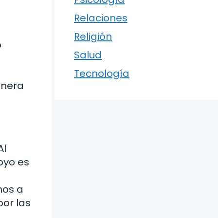
Relaciones
Religión
o
Salud
Tecnología
anera
Al
oyo es
mos a
or las