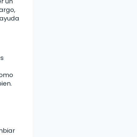
r un
argo,
 ayuda
os
 como
ien.
mbiar