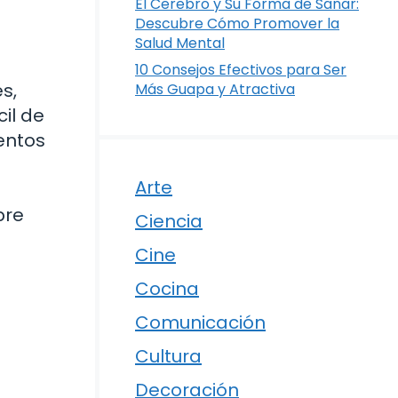
El Cerebro y Su Forma de Sanar:
Descubre Cómo Promover la
Salud Mental
10 Consejos Efectivos para Ser
s,
Más Guapa y Atractiva
il de
entos
Arte
s
bre
Ciencia
Cine
Cocina
Comunicación
Cultura
Decoración