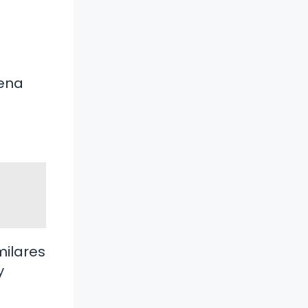
uena
milares
y