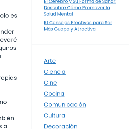
El Cerebro y Su Forma de Sanar:
Descubre Cómo Promover la
Salud Mental
olo es
10 Consejos Efectivos para Ser
Más Guapa y Atractiva
ender
levaré
lgunos
a
Arte
Ciencia
ropias
Cine
Cocina
 no
Comunicación
Cultura
mbién
s a
Decoración