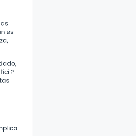
tas
ún es
za,
idado,
ícil?
rtas
mplica