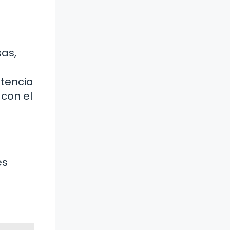
sas,
stencia
 con el
es