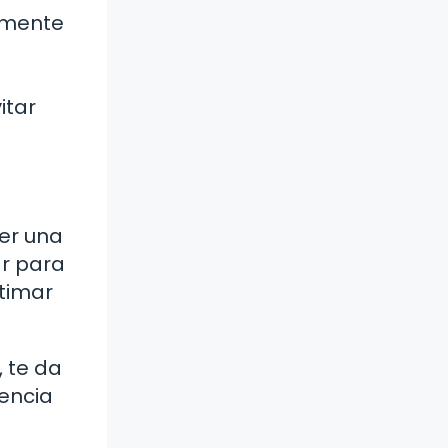
lmente
itar
er una
r para
stimar
 te da
tencia