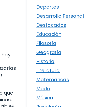
Deportes
Desarrollo Personal
Destacados
Educación
Filosofía
Geografía
, hay
Historia
nzarías
Literatura
n
Matemáticas
Moda
do que
Música
icas,
dable?
Psicología