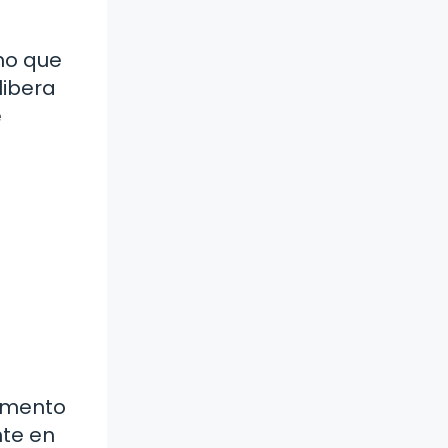
ino que
libera
e
momento
nte en