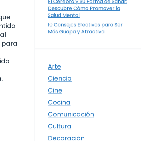
El Cerebro y Su Forma de Sanar:
Descubre Cómo Promover la
Salud Mental
 que
10 Consejos Efectivos para Ser
ntido
Más Guapa y Atractiva
al
s para
ida
Arte
Ciencia
.
Cine
Cocina
Comunicación
Cultura
Decoración