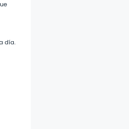
que
a día.