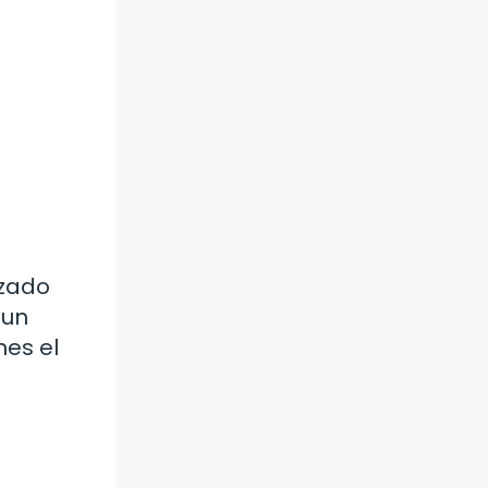
izado
 un
mes el