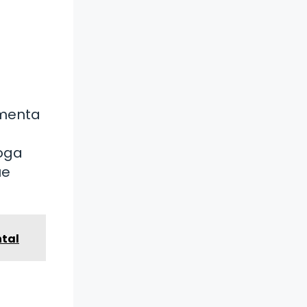
umenta
yoga
ue
ntal