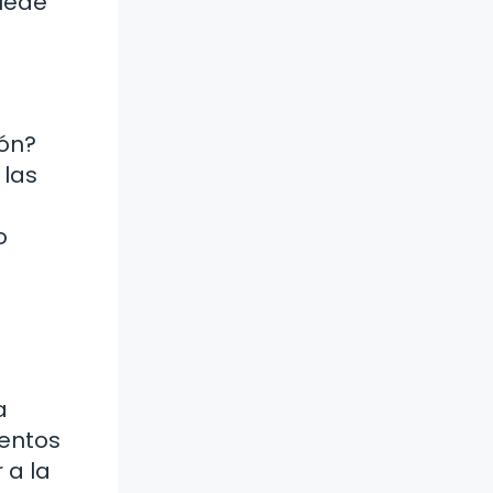
uede
ión?
 las
o
a
ientos
 a la