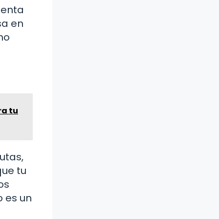
tenta
sa en
mo
ra tu
utas,
que tu
os
o es un