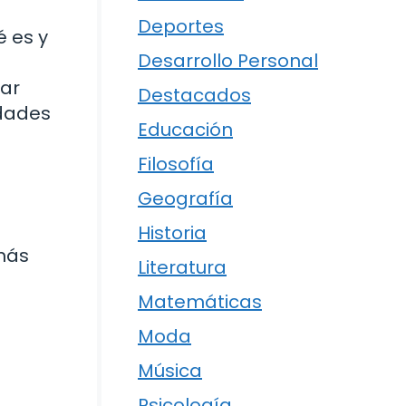
Deportes
é es y
Desarrollo Personal
zar
Destacados
idades
Educación
Filosofía
Geografía
Historia
 más
Literatura
Matemáticas
Moda
Música
Psicología