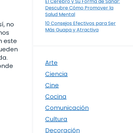
El Cerebro y Su Forma de Sanar:
Descubre Cómo Promover la
Salud Mental
10 Consejos Efectivos para Ser
í, no
Más Guapa y Atractiva
chos
n este
pueden
da.
Arte
donde
Ciencia
Cine
Cocina
Comunicación
Cultura
Decoración