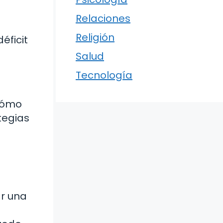
Relaciones
Religión
éficit
Salud
Tecnología
 cómo
tegias
ar una