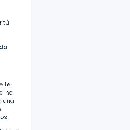
r tú
.
ada
e te
si no
r una
n
os.