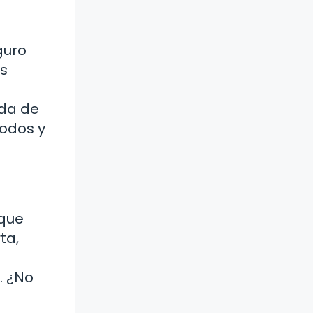
guro
us
eda de
odos y
 que
ta,
. ¿No