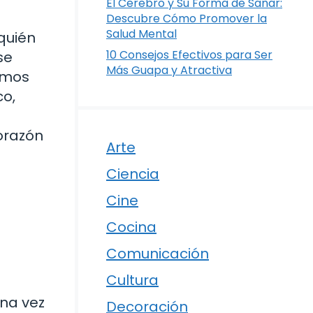
El Cerebro y Su Forma de Sanar:
Descubre Cómo Promover la
Salud Mental
quién
10 Consejos Efectivos para Ser
se
Más Guapa y Atractiva
remos
co,
orazón
Arte
Ciencia
Cine
Cocina
Comunicación
Cultura
una vez
Decoración