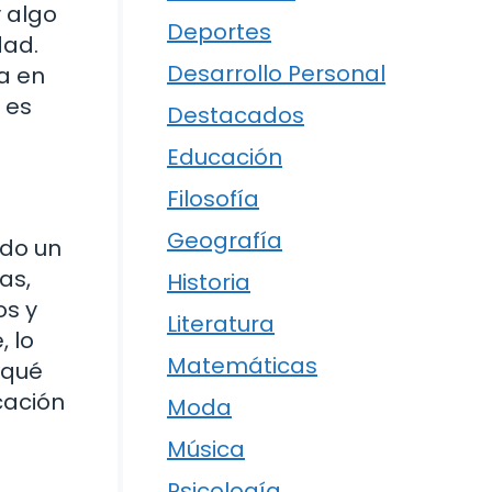
 algo
Deportes
dad.
Desarrollo Personal
ra en
 es
Destacados
Educación
Filosofía
Geografía
ndo un
as,
Historia
os y
Literatura
, lo
Matemáticas
 qué
cación
Moda
Música
Psicología