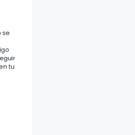
o se
igo
eguir
en tu