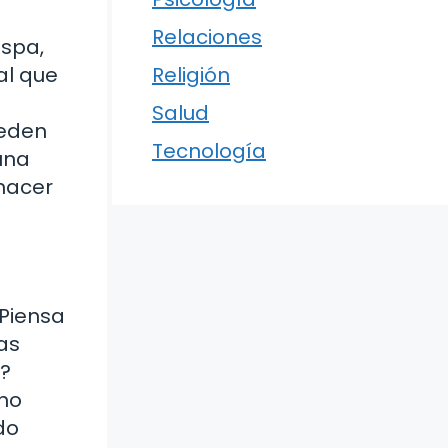
Relaciones
ispa,
al que
Religión
Salud
ueden
Tecnología
una
hacer
 Piensa
as
e?
 no
do