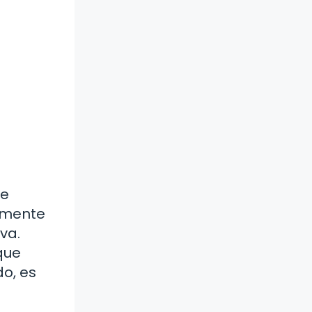
le
namente
va.
que
do, es