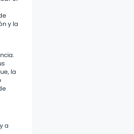
de
n y la
ncia.
us
ue, la
o
de
y a