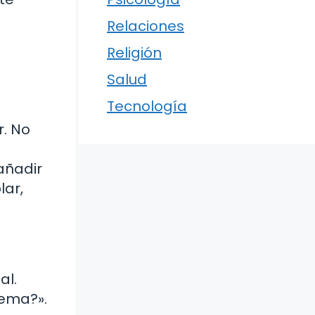
Relaciones
Religión
Salud
Tecnología
r. No
añadir
lar,
al.
tema?».