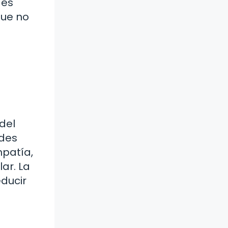
des
que no
del
edes
mpatía,
ar. La
ducir