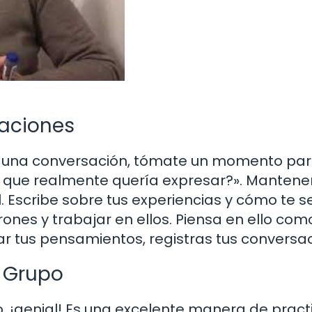
saciones
e una conversación, tómate un momento pa
lo que realmente quería expresar?». Mantene
l. Escribe sobre tus experiencias y cómo te se
trones y trabajar en ellos. Piensa en ello com
rar tus pensamientos, registras tus conversa
n Grupo
 ¡genial! Es una excelente manera de practi