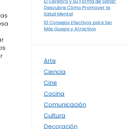
El Cerebro y Su Forma de Sanar:
Descubre Cómo Promover la
Salud Mental
has
10 Consejos Efectivos para Ser
esa
Más Guapa y Atractiva
ar
os
r
Arte
Ciencia
Cine
Cocina
Comunicación
Cultura
Decoración