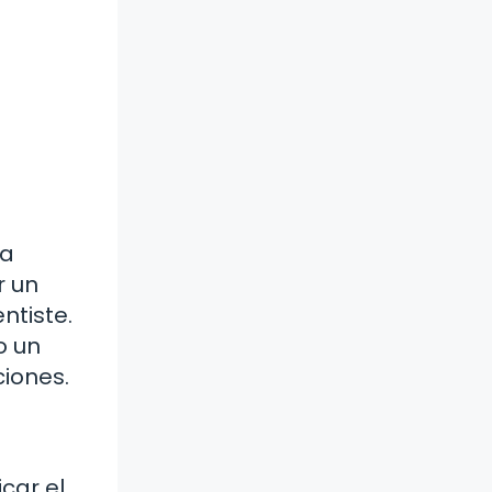
ra
r un
ntiste.
o un
ciones.
car el