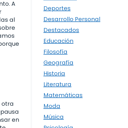
to. A
Deportes
r
Desarrollo Personal
as al
sobre
Destacados
lamos
Educación
 porque
Filosofía
Geografía
Historia
Literatura
Matemáticas
 otra
Moda
a pausa
Música
nsar en
 te
Psicología