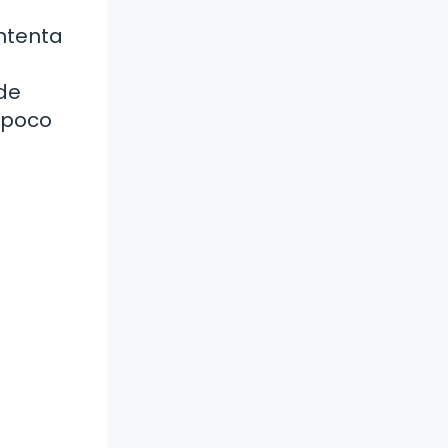
ntenta
 de
 poco