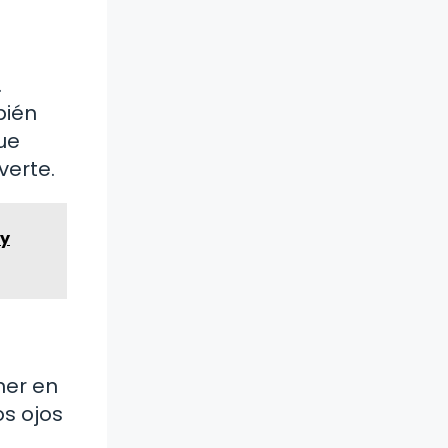
.
bién
ue
verte.
 y
ner en
os ojos