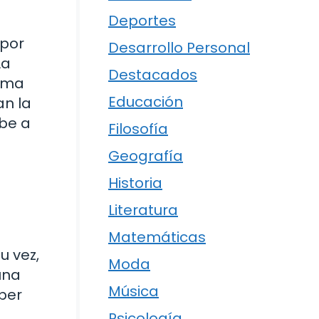
Deportes
 por
Desarrollo Personal
La
Destacados
arma
Educación
an la
ebe a
Filosofía
Geografía
Historia
Literatura
Matemáticas
u vez,
Moda
una
Música
per
Psicología