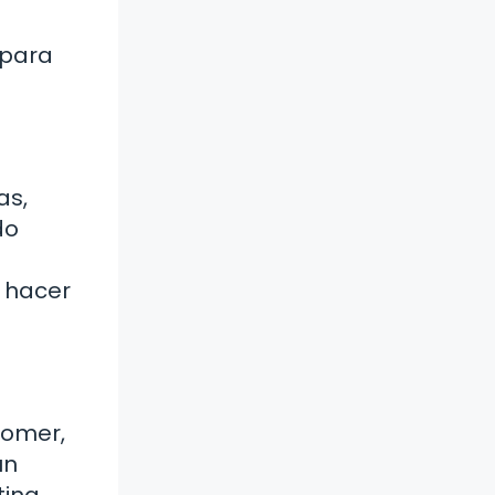
 para
as,
do
n hacer
comer,
un
tina