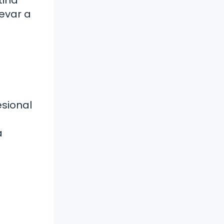
evar a
esional
a