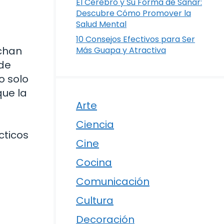
El Cerebro y Su Forma de Sanar:
Descubre Cómo Promover la
Salud Mental
10 Consejos Efectivos para Ser
uchan
Más Guapa y Atractiva
nde
o solo
que la
Arte
Ciencia
cticos
Cine
Cocina
Comunicación
Cultura
Decoración