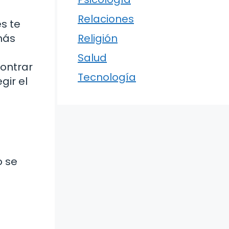
Relaciones
s te
más
Religión
Salud
ontrar
Tecnología
gir el
o se