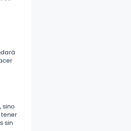
yudará
acer
 sino
 tener
s sin