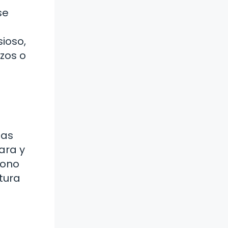
se
e
sioso,
zos o
eas
ara y
tono
tura