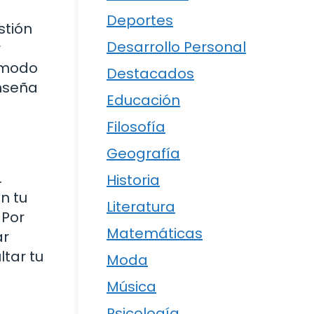
n
Deportes
stión
Desarrollo Personal
r
cómodo
Destacados
nseña
Educación
Filosofía
Geografía
.
Historia
n tu
Literatura
 Por
Matemáticas
ar
tar tu
Moda
Música
Psicología