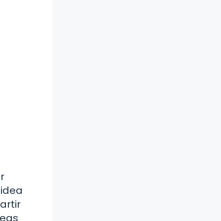
r
 idea
artir
deas