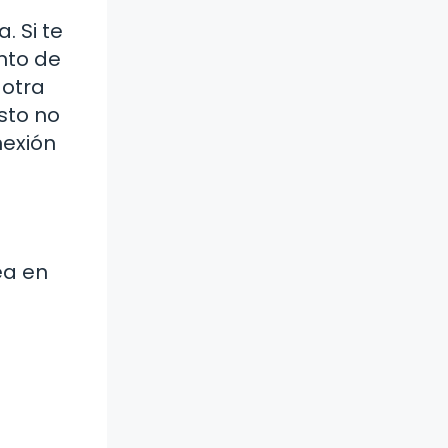
. Si te
nto de
 otra
sto no
nexión
ea en