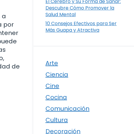
El Cerebro y Su Forma de Sanar:
Descubre Cómo Promover la
Salud Mental
 a
10 Consejos Efectivos para Ser
a por
Más Guapa y Atractiva
ntener
 puede
as
o,
Arte
idad de
Ciencia
Cine
Cocina
Comunicación
Cultura
Decoración