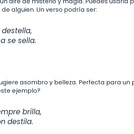
e un aire de misterio y magia. Puedes usarla 
s de alguien. Un verso podría ser:
 destella,
 se sella.
sugiere asombro y belleza. Perfecta para u
 este ejemplo?
mpre brilla,
 destila.