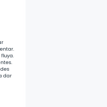
ar
entar.
fluya.
entes.
edes
a dar