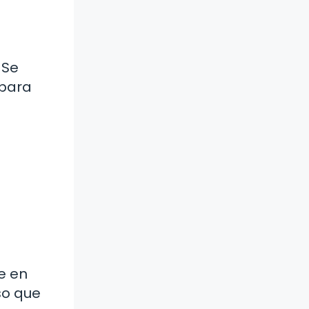
 Se
 para
e en
so que