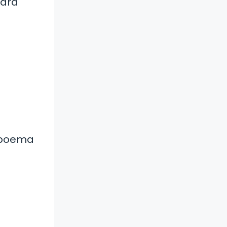
para
n poema