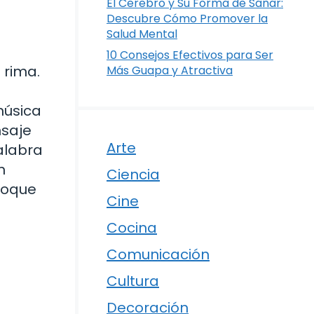
El Cerebro y Su Forma de Sanar:
Descubre Cómo Promover la
Salud Mental
10 Consejos Efectivos para Ser
 rima.
Más Guapa y Atractiva
música
nsaje
Arte
alabra
n
Ciencia
toque
Cine
Cocina
Comunicación
Cultura
Decoración