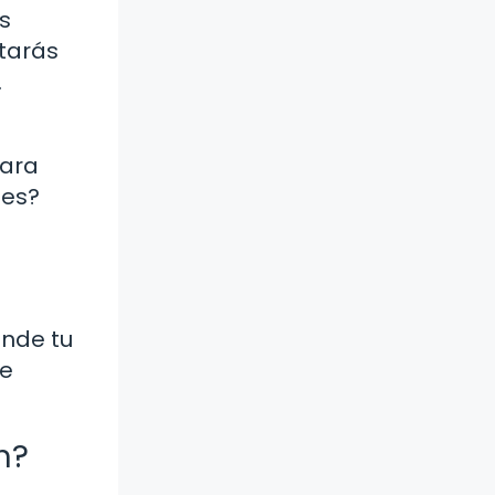
s
starás
.
para
nes?
onde tu
te
n?