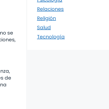
Relaciones
Religión
Salud
omo se
Tecnología
ciones,
anza,
és de
una