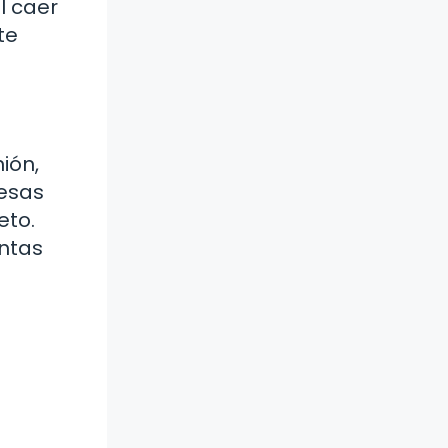
l caer
te
ión,
 esas
eto.
untas