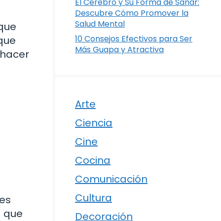
El Cerebro y Su Forma de Sanar:
Descubre Cómo Promover la
Salud Mental
 que
10 Consejos Efectivos para Ser
 que
Más Guapa y Atractiva
 hacer
Arte
Ciencia
Cine
Cocina
Comunicación
Cultura
 es
a que
Decoración