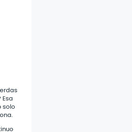
uerdas
 Esa
o solo
sona.
tinuo