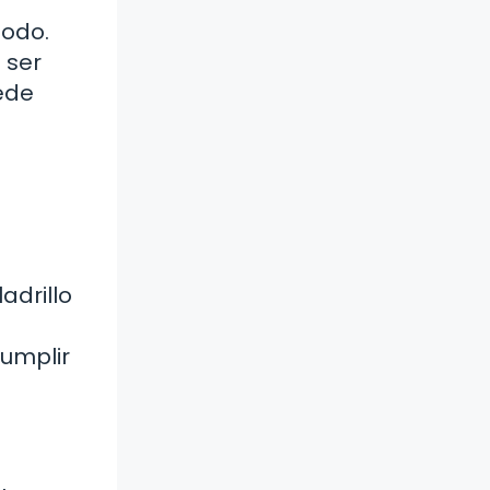
modo.
 ser
ede
adrillo
umplir